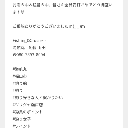
弱潮の中＆猛暑の中、皆さん全員安打おめでとう御座い
ます🎊
ご乗船ありがとうございましたm(_ _)m
Fishing&Cruise…
海航丸 船長 山田
☎080-3893-8094
#海航丸
#福山市
#釣り船
#釣り
#釣り好きな人と繋がりたい
#ツリグヤ瀬戸店
#釣具のポイント
#釣り女子
#ワインド