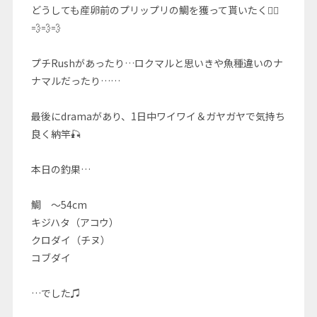
どうしても産卵前のプリップリの鯛を獲って貰いたく🚣‍♀️
💨💨💨
プチRushがあったり…ロクマルと思いきや魚種違いのナ
ナマルだったり……
最後にdramaがあり、1日中ワイワイ＆ガヤガヤで気持ち
良く納竿🎣
本日の釣果…
鯛 〜54cm
キジハタ（アコウ）
クロダイ（チヌ）
コブダイ
…でした♫