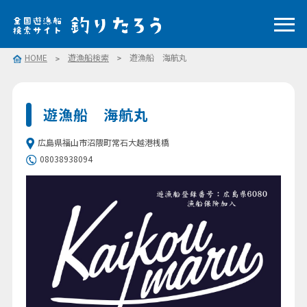
HOME
遊漁船検索
遊漁船 海航丸
遊漁船 海航丸
広島県福山市沼隈町常石大越港桟橋
08038938094