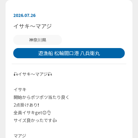
2026.07.26
イサキ～マアジ
神奈川県
遊漁船 松輪間口港 八兵衛丸
🎣イサキ～マアジ🎣
イサキ
開始からポツポツ当たり良く
2点掛けあり❗
全員イサキget😊👌
サイズ良かったです👍
マアジ