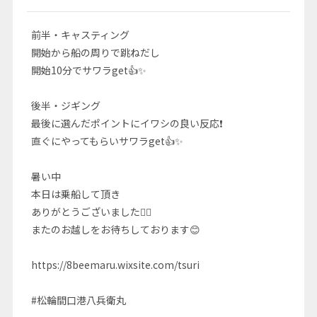
前半・キャスティング
開始から船の周りで跳ねだし
開始10分でサワラget👍✨
後半・ジギング
最後に選んだポイントにイワシの良い反応❗
直ぐにやってもらいサワラget👍✨
暑い中
本日は乗船して頂き
ありがとうございました🙇‍♂️
またのお越しをお待ちしております😊
https://8beemaru.wixsite.com/tsuri
#松輪間口港八兵衛丸