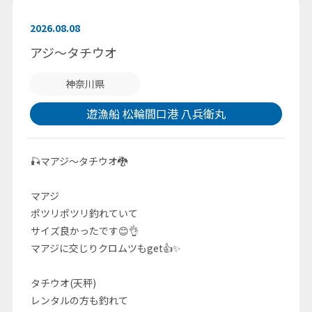
2026.08.08
アジ～タチウオ
神奈川県
遊漁船 松輪間口港 八兵衛丸
🎣マアジ～タチウオ🐉
マアジ
ポツリポツリ釣れていて
サイズ良かったです😊👌
マアジに交じりクロムツもget👍✨
タチウオ(天秤)
レンタルの方も釣れて