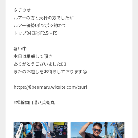
タチウオ
ルアーの方と天秤の方でしたが
ルアー優勢❗ポツポツ釣れて
トップ34匹🥇F2.5～F5
暑い中
本日は乗船して頂き
ありがとうございました🙇‍♂️
またのお越しをお待ちしております😊
https://8beemaru.wixsite.com/tsuri
#松輪間口港八兵衛丸