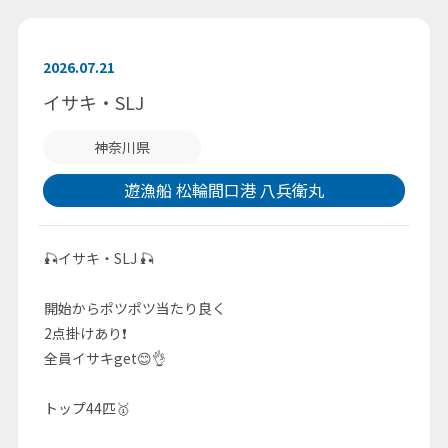
2026.07.21
イサキ・SLJ
神奈川県
遊漁船 松輪間口港 八兵衛丸
🎣イサキ・SLJ 🎣
開始からポツポツ当たり良く
2点掛けあり❗
全員イサキget😊👌
トップ44匹🥇