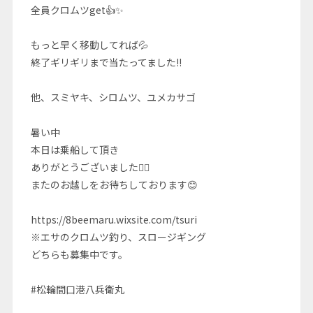
全員クロムツget👍✨
もっと早く移動してれば💦
終了ギリギリまで当たってました!!
他、スミヤキ、シロムツ、ユメカサゴ
暑い中
本日は乗船して頂き
ありがとうございました🙇‍♂️
またのお越しをお待ちしております😊
https://8beemaru.wixsite.com/tsuri
※エサのクロムツ釣り、スロージギング
どちらも募集中です。
#松輪間口港八兵衛丸