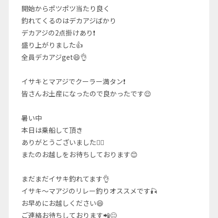
開始からポツポツ当たり良く
釣れてくるのはデカアジばかり
デカアジの2点掛けあり❗
盛り上がりました👍
全員デカアジget😄👌
イサキとマアジでクーラー満タン❗
皆さんお土産になったので良かったです😌
暑い中
本日は乗船して頂き
ありがとうございました🙇‍♂️
またのお越しをお待ちしております😊
まだまだイサキ釣れてます👌
イサキ～マアジのリレー釣りオススメです🎣
お早めにお越しください😄
ご連絡お待ちしております📲😊