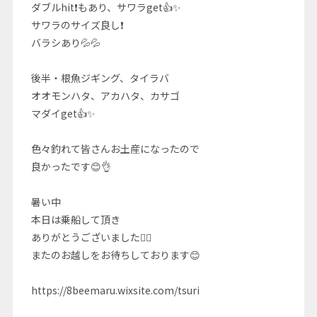
ダブルhit❗もあり、サワラget👍✨
サワラのサイズ良し❗
バラシあり💦💦
後半・根魚ジギング、タイラバ
オオモンハタ、アカハタ、カサゴ
マダイget👍✨
色々釣れて皆さんお土産になったので
良かったです😊👌
暑い中
本日は乗船して頂き
ありがとうございました🙇‍♂️
またのお越しをお待ちしております😊
https://8beemaru.wixsite.com/tsuri