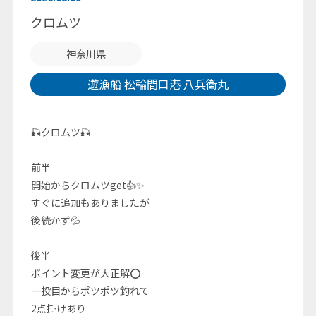
クロムツ
神奈川県
遊漁船 松輪間口港 八兵衛丸
🎣クロムツ🎣
前半
開始からクロムツget👍✨
すぐに追加もありましたが
後続かず💦
後半
ポイント変更が大正解⭕
一投目からポツポツ釣れて
2点掛けあり