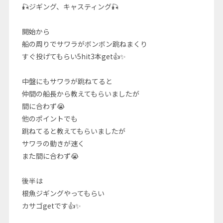
🎣ジギング、キャスティング🎣
開始から
船の周りでサワラがボンボン跳ねまくり
すぐ投げてもらい5hit3本get👍✨
中盤にもサワラが跳ねてると
仲間の船長から教えてもらいましたが
間に合わず😭
他のポイントでも
跳ねてると教えてもらいましたが
サワラの動きが速く
また間に合わず😭
後半は
根魚ジギングやってもらい
カサゴgetです👍✨