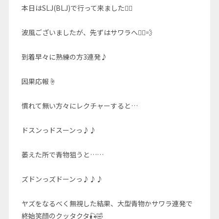
本日はSLJ(BLJ)で行って来ました🚣‍♀️
波風ございましたが、先ずはサワラへ🚣‍♀️💨
到着早々に熟練の方3連発♪
因果応報☝️
慣れて無い方々にレクチャーすると…
ドスンっドスーンっ♪♪
萎えた所で青物狙うと……
ズドンっズドーンっ♪♪♪
ヤズをなるべく無視した結果、大型青物かサワラ連発で
終始笑顔のクッタクタ🎣🤣