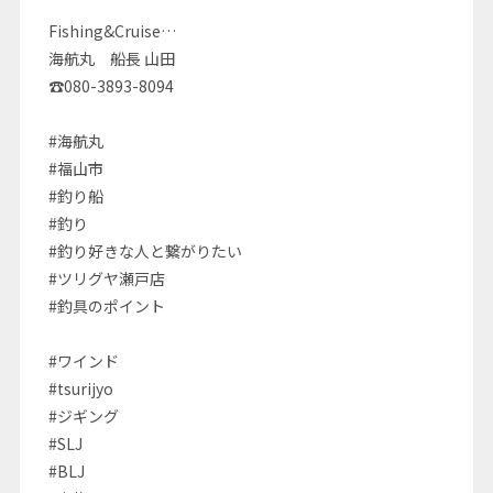
Fishing&Cruise…
海航丸 船長 山田
☎080-3893-8094
#海航丸
#福山市
#釣り船
#釣り
#釣り好きな人と繋がりたい
#ツリグヤ瀬戸店
#釣具のポイント
#ワインド
#tsurijyo
#ジギング
#SLJ
#BLJ