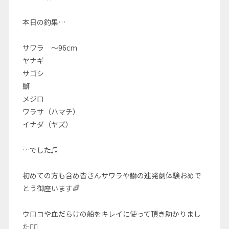
本日の釣果…
サワラ 〜96cm
ヤナギ
サゴシ
鰤
メジロ
ワラサ（ハマチ）
イナダ（ヤズ）
…でした♫
初めての方も含め皆さんサワラや鰤の連発劇体験おめで
とう御座います🌈
ウロコや血だらけの船をキレイに使って頂き助かりまし
た🙇‍♂️