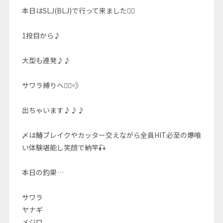
本日はSLJ(BLJ)で行って来ました🚣‍♀️
1投目から♪
大型も連発♪♪
サワラ縛りへ🚣‍♀️💨
出ちゃいます♪♪♪
〆は鰆ブレイクやカッター交えながら全員HIT必至の爆喰
い体験堪能し笑顔で納竿🎣
本日の釣果…
サワラ
ヤナギ
メジロ