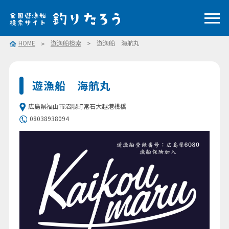
HOME
遊漁船検索
遊漁船 海航丸
遊漁船 海航丸
広島県福山市沼隈町常石大越港桟橋
08038938094