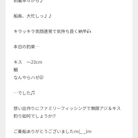
到着早々から♪
船長、大忙しっ♪♪
キラッキラ笑顔連発で気持ち良く納竿🎣
本日の釣果…
キス 〜23cm
鯛
なんやらハゼ🤭
…でした♫
想い出作りにファミリーフィッシングで無限アジ＆キス
釣り如何でしょうか⁉️
ご乗船ありがとうございましたm(_ _)m