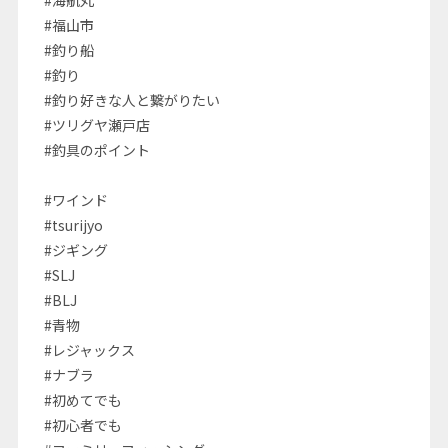
#海航丸
#福山市
#釣り船
#釣り
#釣り好きな人と繋がりたい
#ツリグヤ瀬戸店
#釣具のポイント
#ワインド
#tsurijyo
#ジギング
#SLJ
#BLJ
#青物
#レジャックス
#ナブラ
#初めてでも
#初心者でも