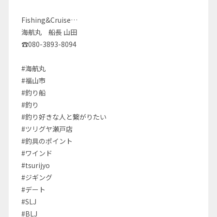
Fishing&Cruise…
海航丸 船長 山田
☎080-3893-8094
#海航丸
#福山市
#釣り船
#釣り
#釣り好きな人と繋がりたい
#ツリグヤ瀬戸店
#釣具のポイント
#ワインド
#tsurijyo
#ジギング
#デート
#SLJ
#BLJ