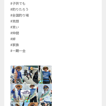
#子供でも
#釣りたろう
#全国釣り場
#笑顔
#笑い
#仲間
#絆
#家族
#一期一会