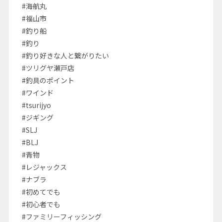
#海航丸
#福山市
#釣り船
#釣り
#釣り好きな人と繋がりたい
#ツリグヤ瀬戸店
#釣具のポイント
#ワインド
#tsurijyo
#ジギング
#SLJ
#BLJ
#青物
#レジャックス
#ナブラ
#初めてでも
#初心者でも
#ファミリーフィッシング