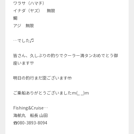
ワラサ（ハマチ）
イナダ（ヤズ） 無限
鯛
アジ 無限
…でした♫
皆さん、久しぶりの釣りでクーラー満タンおめでとう御
座います🎊
明日の釣行まだ🈳ございます🤲
ご乗船ありがとうございましたm(_ _)m
Fishing&Cruise…
海航丸 船長 山田
☎080-3893-8094