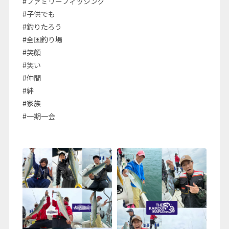
#ファミリーフィッシング
#子供でも
#釣りたろう
#全国釣り場
#笑顔
#笑い
#仲間
#絆
#家族
#一期一会