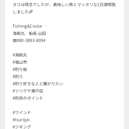
タコは残念でしたが、美味しい魚とマッタリな1日満喫致
しました🌈
Fishing&Cruise…
海航丸 船長 山田
☎080-3893-8094
#海航丸
#福山市
#釣り船
#釣り
#釣り好きな人と繋がりたい
#ツリグヤ瀬戸店
#釣具のポイント
#ワインド
#tsurijyo
#ジギング