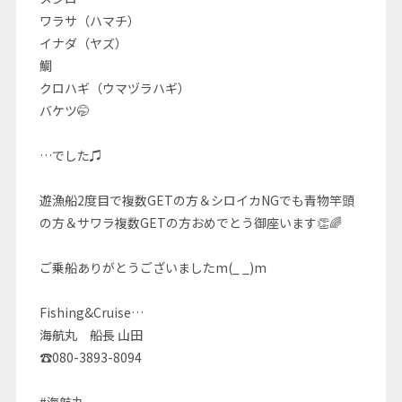
ワラサ（ハマチ）
イナダ（ヤズ）
鯛
クロハギ（ウマヅラハギ）
バケツ🤭
…でした♫
遊漁船2度目で複数GETの方＆シロイカNGでも青物竿頭
の方＆サワラ複数GETの方おめでとう御座います👏🌈
ご乗船ありがとうございましたm(_ _)m
Fishing&Cruise…
海航丸 船長 山田
☎080-3893-8094