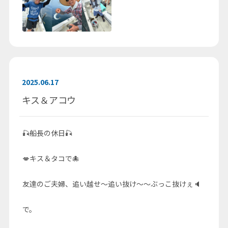
2025.06.17
キス＆アコウ
🎣船長の休日🎣
💋キス＆タコで🐙
友達のご夫婦、追い越せ〜追い抜け〜〜ぶっこ抜けぇ🔈
で。