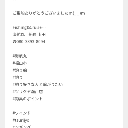
ご乗船ありがとうございましたm(_ _)m
Fishing&Cruise…
海航丸 船長 山田
☎080-3893-8094
#海航丸
#福山市
#釣り船
#釣り
#釣り好きな人と繋がりたい
#ツリグヤ瀬戸店
#釣具のポイント
#ワインド
#tsurijyo
#ジギング