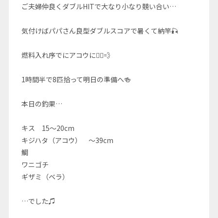
ご夫婦仲良くダブルHITで大なり小なり競い合い…
気付けばパパさん良型ダブルスコアで暑くて納竿🎣
燃料入れ序でにアコウに🚣‍♀️💨
1時間半で8匹拾って明日の準備へ🍻
本日の釣果…
キス 15〜20cm
キジハタ（アコウ） 〜39cm
鯛
ワニゴチ
ギザミ（ベラ）
…でした♫