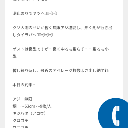
潮止まりでヤツへ🚣‍♀️💨💨
クソ大潮のせいか暫く無限アジ堪能し、漸く潮が行き出
しタイラバへ🚣‍♀️💨💨💨
ゲストは良型ですが…良く中るも乗らず……乗るも小
型………
暫し繰り返し、最近のアベレージ枚数叩き出し納竿🎣
本日の釣果…
アジ 無限
鯛 〜63cm 〜9枚/人
キジハタ（アコウ）
クロゴチ
ワニゴチ