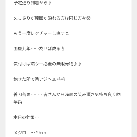
予定通り到着から♪
久しぶりが原因か釣れる方は同じ方々😢
もう一度レクチャーし直すと…
面壁九年……為せば成る☝️
気付けば満クー必至の無限青物♪♪
飽きた所で旨アジへ🚣‍♀️💨💨
善因善果………皆さんから満面の笑み頂き気持ち良く納
竿🎣
本日の釣果…
メジロ 〜79cm