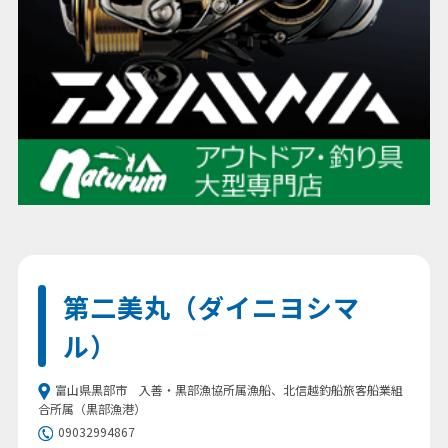
第二美丸（ダイニヨシマ
ル）
富山県黒部市 入善・黒部漁協所属漁船、北信越釣船旅客船業組
合所属（黒部漁港）
09032994867