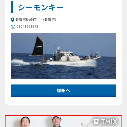
シーモンキー
敦賀市川崎町1-1（敦賀港）
09043208678
詳細へ