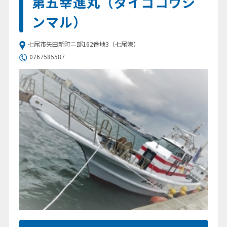
第五幸進丸（ダイゴコウシ
ンマル）
七尾市矢田新町ニ部162番地3（七尾港）
0767585587