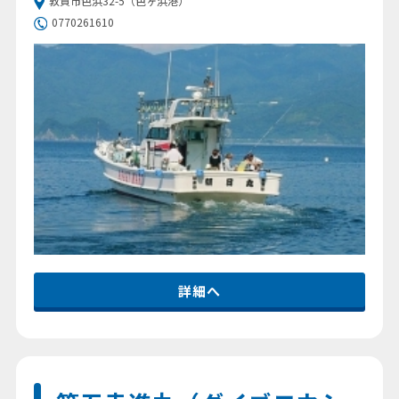
敦賀市色浜32-5（色ヶ浜港）
0770261610
詳細へ