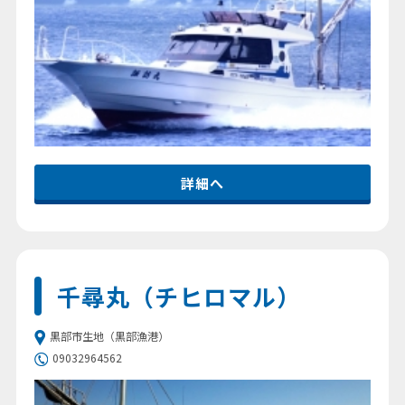
詳細へ
千尋丸（チヒロマル）
黒部市生地（黒部漁港）
09032964562