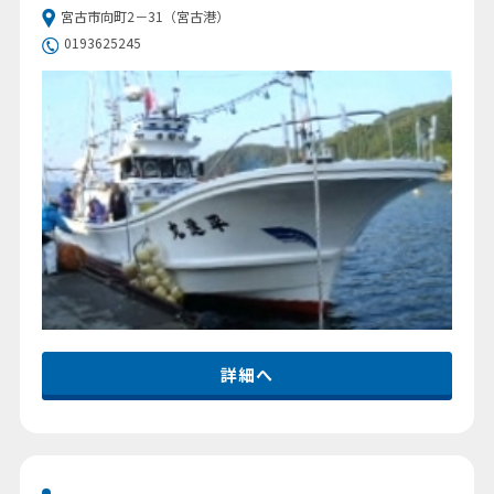
宮古市向町2－31（宮古港）
0193625245
詳細へ