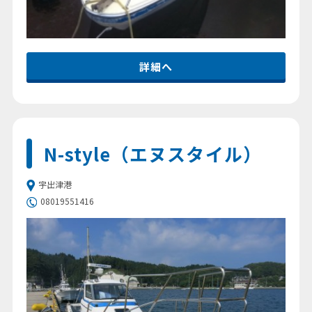
詳細へ
N-style（エヌスタイル）
宇出津港
08019551416