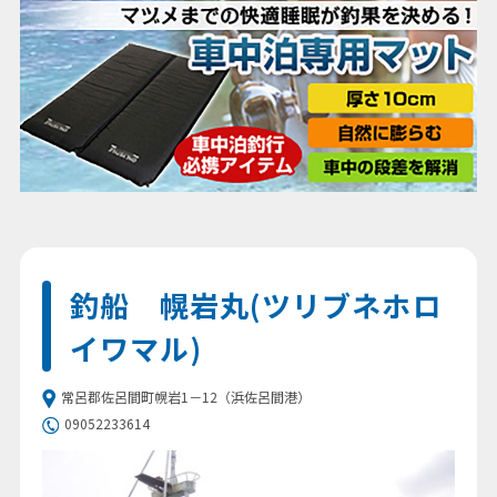
釣船 幌岩丸(ツリブネホロ
イワマル)
常呂郡佐呂間町幌岩1－12（浜佐呂間港）
09052233614