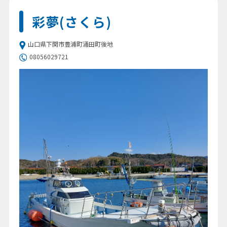
彩夢(さくら)
山口県下関市豊浦町涌田町後地
08056029721