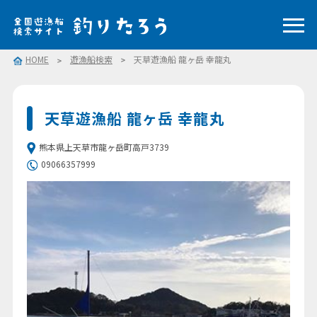
HOME
遊漁船検索
天草遊漁船 龍ヶ岳 幸龍丸
天草遊漁船 龍ヶ岳 幸龍丸
熊本県上天草市龍ヶ岳町高戸3739
09066357999