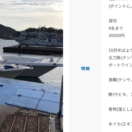
(ポイントに
貸切
4名まで
30000円
10月半ばよ
太刀魚(テン
ボートワイ
特徴
真鯛(テンヤ
鯵(サビキ、
青物(落とし
水イカ(エギ