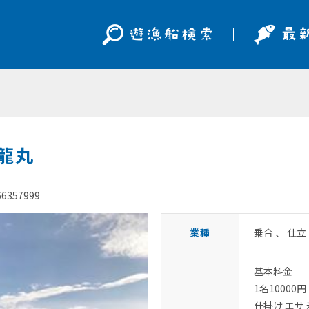
幸龍丸
66357999
業種
乗合 、 仕
基本料金
1名10000円
仕掛け エサ