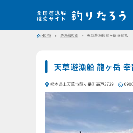
HOME
遊漁船検索
天草遊漁船 龍ヶ岳 幸龍丸
天草遊漁船 龍ヶ岳 
熊本県上天草市龍ヶ岳町高戸3739
090