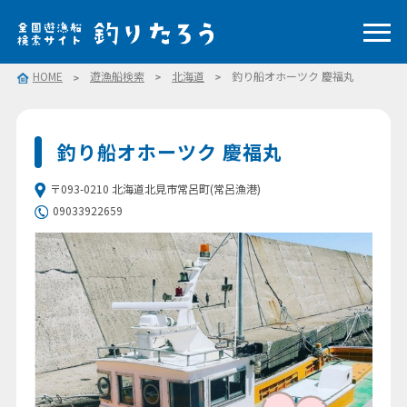
HOME
遊漁船検索
北海道
釣り船オホーツク 慶福丸
釣り船オホーツク 慶福丸
〒093-0210 北海道北見市常呂町(常呂漁港)
09033922659