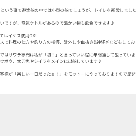
トという事で遊漁船の中では小型の船でしょうが、トイレを新設しました
いですが、電気ケトルがあるので温かい物も飲食できます♪
てはイケス使用OK!
スで料理の仕方や釣り方の指導、針外しや血抜き&神経〆などもしてお
ではサワラ専門は私が「初！」と言っていい程に年間通して狙っていま
ウボウ、太刀魚やシイラをメインに出船しています♪
客様が「楽しい一日だったぁ！」をモットーにやっておりますので是非