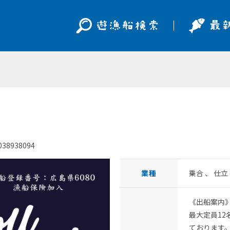
038938094
業種
乗合 、 仕
《出船案内
最大定員12
ております