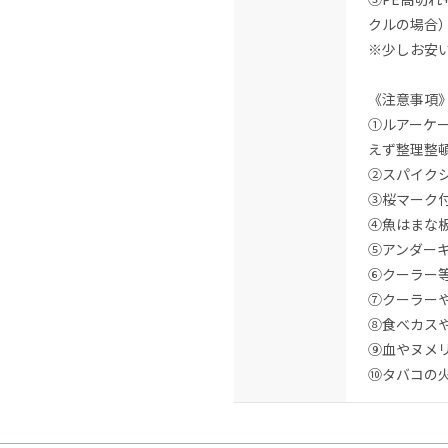
クルの場合
※少しお安
《注意事項
①ルアーケ
えず整理整
②スパイク
③桜マーク
④魚はまな
⑤アンダー
⑥クーラー
⑦クーラー
⑧食べカスや
⑨血やヌメ
⑩タバコの火