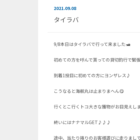
2021.09.08
タイラバ
9/8本日はタイラバで行って来ました🛥
初めての方を呼んで貰っての貸切釣行で緊張
到着1投目に初めての方にヨンザレス♪
こうなると海航丸は止まりまへん😋
行くとこ行くトコ大きな獲物がお目見えし
終いにはナナマルGET♪♪♪
途中、当たり捲りのお客様遊びに走りまし