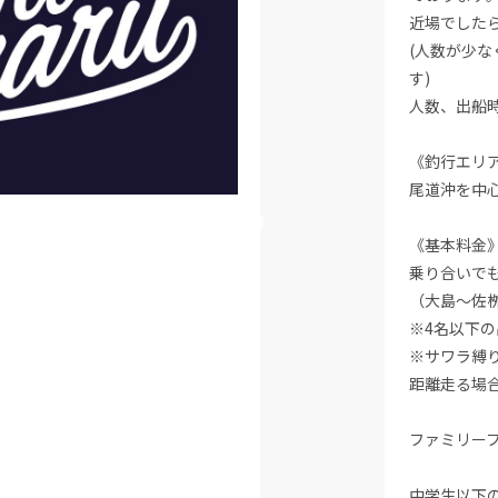
近場でした
(人数が少
す)
人数、出船
《釣行エリ
尾道沖を中
《基本料金
乗り合いでも
（大島〜佐
※4名以下の
※サワラ縛
距離走る場
ファミリー
中学生以下