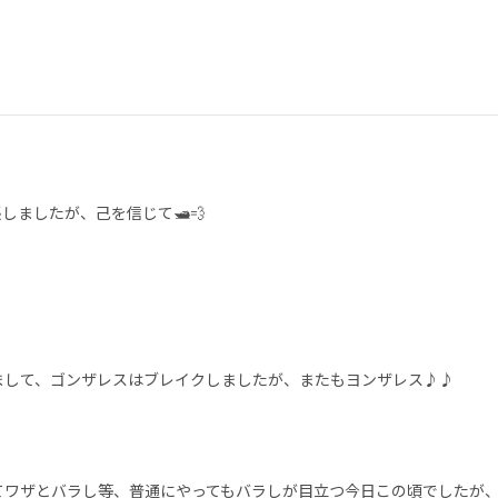
しましたが、己を信じて🛥💨
まして、ゴンザレスはブレイクしましたが、またもヨンザレス♪♪
てワザとバラし等、普通にやってもバラしが目立つ今日この頃でしたが