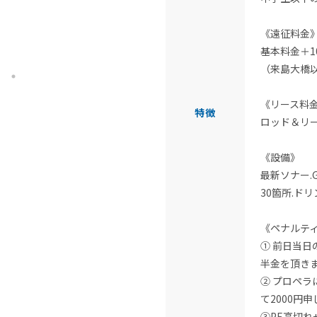
《遠征料金
基本料金＋1
（来島大橋
《リース料
特徴
ロッド＆リー
《設備》
最新ソナー.
30箇所.ド
《ペナルテ
① 前日当
半金を頂き
② プロペラ
て2000円
③PE高切れ