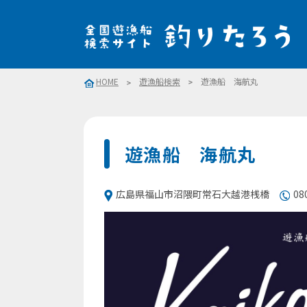
HOME
遊漁船検索
遊漁船 海航丸
遊漁船 海航丸
広島県福山市沼隈町常石大越港桟橋
08