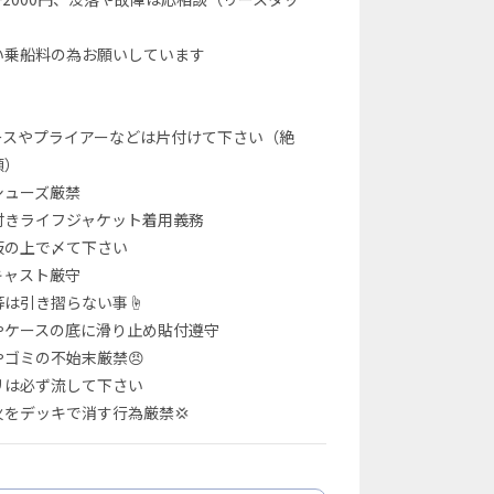
）
い乗船料の為お願いしています
》
ースやプライアーなどは片付けて下さい（絶
頓）
シューズ厳禁
付きライフジャケット着用義務
板の上で〆て下さい
キャスト厳守
等は引き摺らない事☝
やケースの底に滑り止め貼付遵守
ゴミの不始末厳禁😠
リは必ず流して下さい
をデッキで消す行為厳禁💢