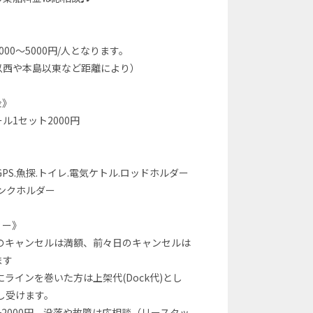
》
000〜5000円/人となります。
以西や本島以東など距離により）
金》
ル1セット2000円
GPS.魚探.トイレ.電気ケトル.ロッドホルダー
リンクホルダー
ィー》
日のキャンセルは満額、前々日のキャンセルは
ます
にラインを巻いた方は上架代(Dock代)とし
申し受けます。
+2000円、没落や故障は応相談（リースタッ