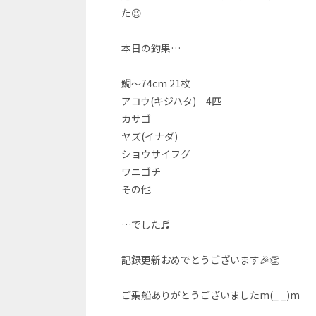
た😉
本日の釣果…
鯛～74cm 21枚
アコウ(キジハタ) 4匹
カサゴ
ヤズ(イナダ)
ショウサイフグ
ワニゴチ
その他
…でした♬
記録更新おめでとうございます🎉👏
ご乗船ありがとうございましたm(_ _)m