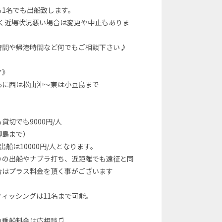
ら1名でも出船致します。
なく近場状況悪い場合は変更や中止もありま
時間や帰港時間など何でもご相談下さい♪
ア》
心に西は松山沖〜東は小豆島まで
》
貸切でも9000円/人
栁島まで）
出船は10000円/人となります。
りの出船やナブラ打ち、近距離でも遠征と同
合はプラス料金を頂く事がございます
フィッシングは11名まで可能。
の乗船料金は応相談♫