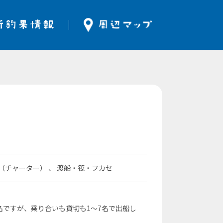
立（チャーター） 、 渡船・筏・フカセ
》
名ですが、乗り合いも貸切も1〜7名で出船し
。