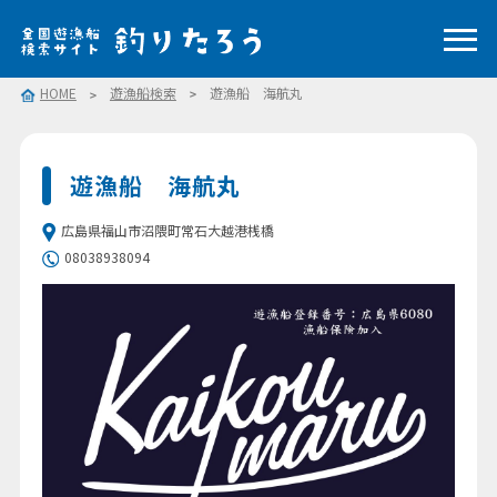
HOME
遊漁船検索
遊漁船 海航丸
遊漁船 海航丸
広島県福山市沼隈町常石大越港桟橋
08038938094