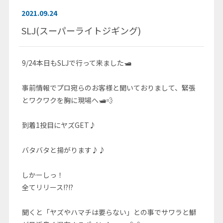
2021.09.24
SLJ(スーパーライトジギング)
9/24本日もSLJで行って来ました🛥
事前情報でプロ宛らのお客様と聞いておりまして、緊張
とワクワクを胸に現場へ🛥💨
到着1投目にヤズGET♪
バタバタと揚がります♪♪
しかーしっ！
全てリリース!?!?
聞くと「ヤズやハマチは要らない」との事でサワラと鰤