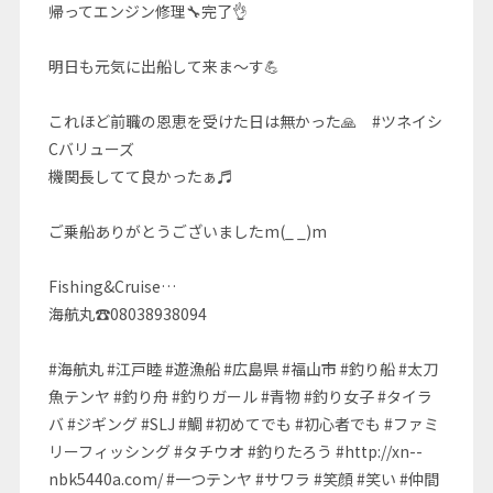
帰ってエンジン修理🔧完了👌
明日も元気に出船して来ま～す💪
これほど前職の恩恵を受けた日は無かった🙏 #ツネイシ
Cバリューズ
機関長してて良かったぁ♬
ご乗船ありがとうございましたm(_ _)m
Fishing&Cruise…
海航丸☎08038938094
#海航丸 #江戸睦 #遊漁船 #広島県 #福山市 #釣り船 #太刀
魚テンヤ #釣り舟 #釣りガール #青物 #釣り女子 #タイラ
バ #ジギング #SLJ #鯛 #初めてでも #初心者でも #ファミ
リーフィッシング #タチウオ #釣りたろう #http://xn--
nbk5440a.com/ #一つテンヤ #サワラ #笑顔 #笑い #仲間