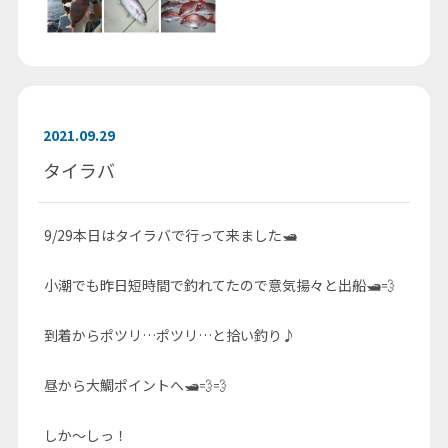
2021.09.29
タイラバ
9/29本日はタイラバで行って来ました🛥
小潮でも昨日短時間で釣れてたので意気揚々と出船🛥💨
到着からポツリ…ポツリ…と拾い釣り♪
昼から大鯛ポイントへ🛥💨💨
しか～しっ！