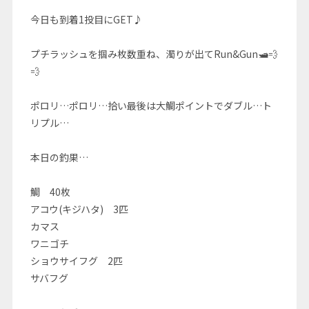
今日も到着1投目にGET♪
プチラッシュを掴み枚数重ね、濁りが出てRun&Gun🛥💨
💨
ポロリ…ポロリ…拾い最後は大鯛ポイントでダブル…ト
リプル…
本日の釣果…
鯛 40枚
アコウ(キジハタ) 3匹
カマス
ワニゴチ
ショウサイフグ 2匹
サバフグ