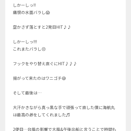
しかーしっ!!
痛恨の水面バラし😱
空かさず落とすと2発目HIT♪♪
しかーしっ!!!
これまたバラし😣
フックをやり替え直ぐにHIT♪♪♪
揚がって来たのはワニゴチ😅
そして最後は…
大汗かきながら真っ黒な手で頑張って直した僕に海航丸
は最高の🎁をしてくれました♬
2便目…台風の影響で大風&午後出船と言うことで時間も