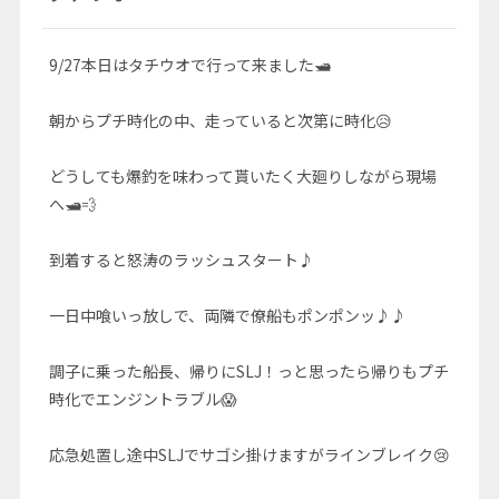
9/27本日はタチウオで行って来ました🛥
朝からプチ時化の中、走っていると次第に時化😥
どうしても爆釣を味わって貰いたく大廻りしながら現場
へ🛥💨
到着すると怒涛のラッシュスタート♪
一日中喰いっ放しで、両隣で僚船もポンポンッ♪♪
調子に乗った船長、帰りにSLJ！っと思ったら帰りもプチ
時化でエンジントラブル😱
応急処置し途中SLJでサゴシ掛けますがラインブレイク😢