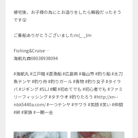
帰宅後、お子様の為にとお造りをしたら瞬殺だったそう
です😲
ご乗船ありがとうございましたm(_ _)m
Fishing&Cruise…
海航丸☎08038938094
#海航丸 #江戸睦 #遊漁船 #広島県 #福山市 #釣り船 #太刀
魚テンヤ #釣り舟 #釣りガール #青物 #釣り女子 #タイラ
バ #ジギング #SLJ #鯛 #初めてでも #初心者でも #ファミ
リーフィッシング #タチウオ #釣りたろう #http://xn--
nbk5440a.com/ #一つテンヤ #サワラ #笑顔 #笑い #仲間
#絆 #家族 #一期一会