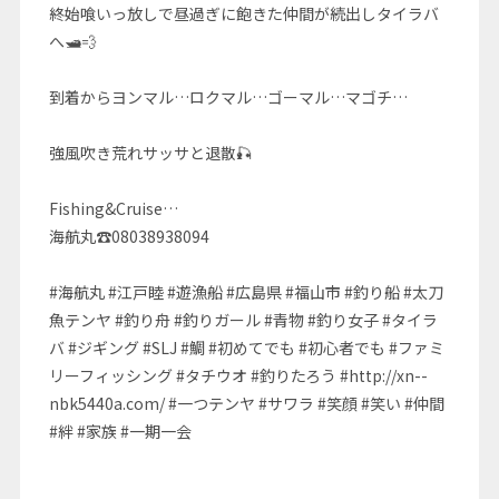
終始喰いっ放しで昼過ぎに飽きた仲間が続出しタイラバ
へ🛥💨
到着からヨンマル…ロクマル…ゴーマル…マゴチ…
強風吹き荒れサッサと退散🎣
Fishing&Cruise…
海航丸☎08038938094
#海航丸 #江戸睦 #遊漁船 #広島県 #福山市 #釣り船 #太刀
魚テンヤ #釣り舟 #釣りガール #青物 #釣り女子 #タイラ
バ #ジギング #SLJ #鯛 #初めてでも #初心者でも #ファミ
リーフィッシング #タチウオ #釣りたろう #http://xn--
nbk5440a.com/ #一つテンヤ #サワラ #笑顔 #笑い #仲間
#絆 #家族 #一期一会