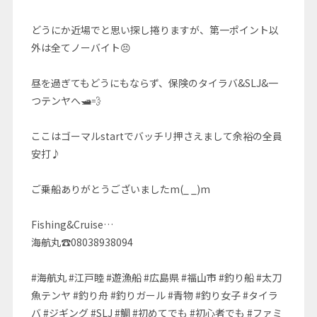
どうにか近場でと思い探し捲りますが、第一ポイント以
外は全てノーバイト😣
昼を過ぎてもどうにもならず、保険のタイラバ&SLJ&一
つテンヤへ🛥💨
ここはゴーマルstartでバッチリ押さえまして余裕の全員
安打♪
ご乗船ありがとうございましたm(_ _)m
Fishing&Cruise…
海航丸☎08038938094
#海航丸 #江戸睦 #遊漁船 #広島県 #福山市 #釣り船 #太刀
魚テンヤ #釣り舟 #釣りガール #青物 #釣り女子 #タイラ
バ #ジギング #SLJ #鯛 #初めてでも #初心者でも #ファミ