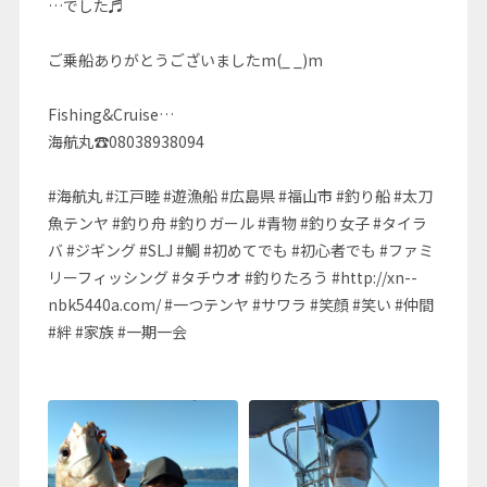
…でした♬
ご乗船ありがとうございましたm(_ _)m
Fishing&Cruise…
海航丸☎08038938094
#海航丸 #江戸睦 #遊漁船 #広島県 #福山市 #釣り船 #太刀
魚テンヤ #釣り舟 #釣りガール #青物 #釣り女子 #タイラ
バ #ジギング #SLJ #鯛 #初めてでも #初心者でも #ファミ
リーフィッシング #タチウオ #釣りたろう #http://xn--
nbk5440a.com/ #一つテンヤ #サワラ #笑顔 #笑い #仲間
#絆 #家族 #一期一会