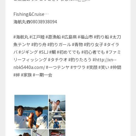
Fishing&Cruise…
海航丸☎08038938094
#海航丸 #江戸睦 #遊漁船 #広島県 #福山市 #釣り船 #太刀
魚テンヤ #釣り舟 #釣りガール #青物 #釣り女子 #タイラ
バ #ジギング #SLJ #鯛 #初めてでも #初心者でも #ファミ
リーフィッシング #タチウオ #釣りたろう #http://xn--
nbk5440a.com/ #一つテンヤ #サワラ #笑顔 #笑い #仲間
#絆 #家族 #一期一会