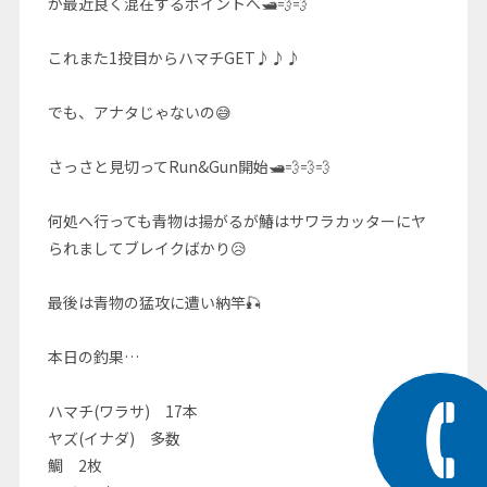
が最近良く混在するポイントへ🛥💨💨
これまた1投目からハマチGET♪♪♪
でも、アナタじゃないの😅
さっさと見切ってRun&Gun開始🛥💨💨💨
何処へ行っても青物は揚がるが鰆はサワラカッターにヤ
られましてブレイクばかり😥
最後は青物の猛攻に遭い納竿🎣
本日の釣果…
ハマチ(ワラサ) 17本
ヤズ(イナダ) 多数
鯛 2枚