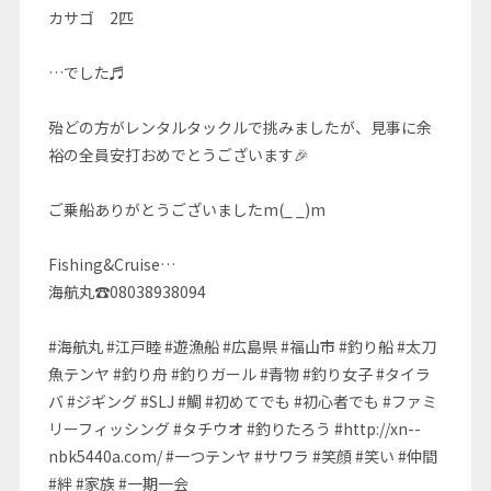
カサゴ 2匹
…でした♬
殆どの方がレンタルタックルで挑みましたが、見事に余
裕の全員安打おめでとうございます🎉
ご乗船ありがとうございましたm(_ _)m
Fishing&Cruise…
海航丸☎08038938094
#海航丸 #江戸睦 #遊漁船 #広島県 #福山市 #釣り船 #太刀
魚テンヤ #釣り舟 #釣りガール #青物 #釣り女子 #タイラ
バ #ジギング #SLJ #鯛 #初めてでも #初心者でも #ファミ
リーフィッシング #タチウオ #釣りたろう #http://xn--
nbk5440a.com/ #一つテンヤ #サワラ #笑顔 #笑い #仲間
#絆 #家族 #一期一会