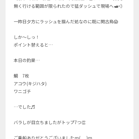
無く行ける範囲が限られたので猛ダッシュで現場へ🛥💨
一昨日夕方にラッシュを掴んだ処なのに既に閑古鳥😱
しか～しっ！
ポイント替えると…
本日の釣果…
鯛 7枚
アコウ(キジハタ)
ワニゴチ
…でした♬
バラしが目立ちましたがトップ7つ👏
ご乗船ありがとうございましたm(_ _)m